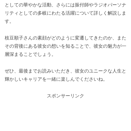
としての華やかな活動、さらには振付師やラジオパーソナ
リティとしての多岐にわたる活躍について詳しく解説しま
す。
枝豆順子さんの素顔がどのように変遷してきたのか、また
その背後にある彼女の想いを知ることで、彼女の魅力が一
層深まることでしょう。
ぜひ、最後までお読みいただき、彼女のユニークな人生と
輝かしいキャリアを一緒に楽しんでくださいね。
スポンサーリンク