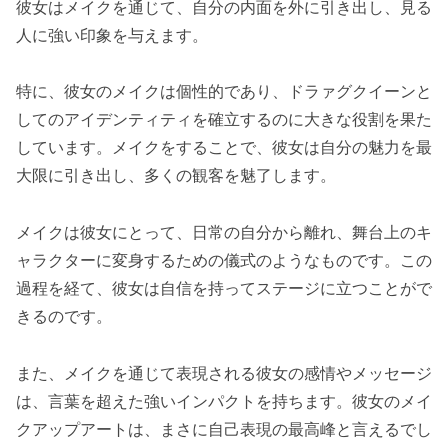
彼女はメイクを通じて、自分の内面を外に引き出し、見る
人に強い印象を与えます。
特に、彼女のメイクは個性的であり、ドラァグクイーンと
してのアイデンティティを確立するのに大きな役割を果た
しています。メイクをすることで、彼女は自分の魅力を最
大限に引き出し、多くの観客を魅了します。
メイクは彼女にとって、日常の自分から離れ、舞台上のキ
ャラクターに変身するための儀式のようなものです。この
過程を経て、彼女は自信を持ってステージに立つことがで
きるのです。
また、メイクを通じて表現される彼女の感情やメッセージ
は、言葉を超えた強いインパクトを持ちます。彼女のメイ
クアップアートは、まさに自己表現の最高峰と言えるでし