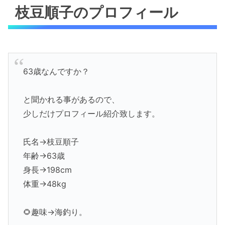
枝豆順子のプロフィール
63歳なんですか？
と聞かれる事があるので、
少しだけプロフィール紹介致します。
氏名→枝豆順子
年齢→63歳
身長→198cm
体重→48kg
🌻趣味→海釣り。