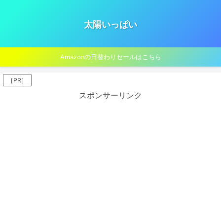
太陽いっぱい
Amazonの日替わりセールはこちら
［PR］
スポンサーリンク