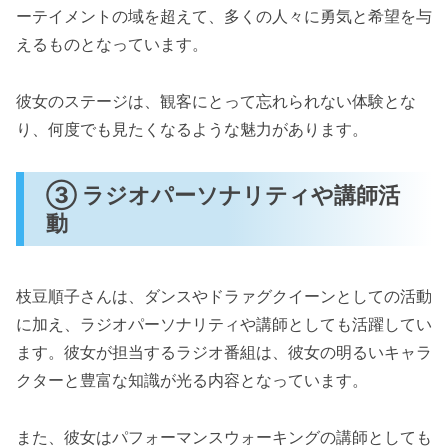
ーテイメントの域を超えて、多くの人々に勇気と希望を与
えるものとなっています。
彼女のステージは、観客にとって忘れられない体験とな
り、何度でも見たくなるような魅力があります。
③ ラジオパーソナリティや講師活
動
枝豆順子さんは、ダンスやドラァグクイーンとしての活動
に加え、ラジオパーソナリティや講師としても活躍してい
ます。彼女が担当するラジオ番組は、彼女の明るいキャラ
クターと豊富な知識が光る内容となっています。
また、彼女はパフォーマンスウォーキングの講師としても