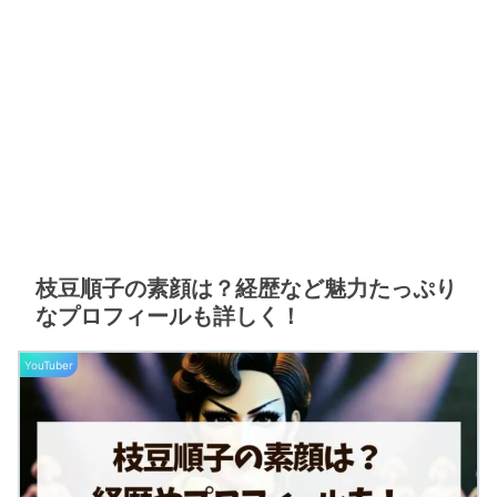
枝豆順子の素顔は？経歴など魅力たっぷり
なプロフィールも詳しく！
YouTuber