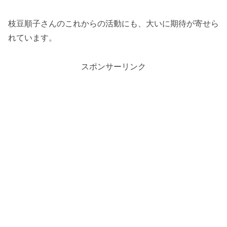
枝豆順子さんのこれからの活動にも、大いに期待が寄せら
れています。
スポンサーリンク