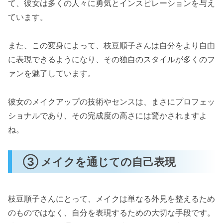
て、彼女は多くの人々に勇気とインスピレーションを与え
ています。
また、この変身によって、枝豆順子さんは自分をより自由
に表現できるようになり、その独自のスタイルが多くのフ
ァンを魅了しています。
彼女のメイクアップの技術やセンスは、まさにプロフェッ
ショナルであり、その完成度の高さには驚かされますよ
ね。
③ メイクを通じての自己表現
枝豆順子さんにとって、メイクは単なる外見を整えるため
のものではなく、自分を表現するための大切な手段です。