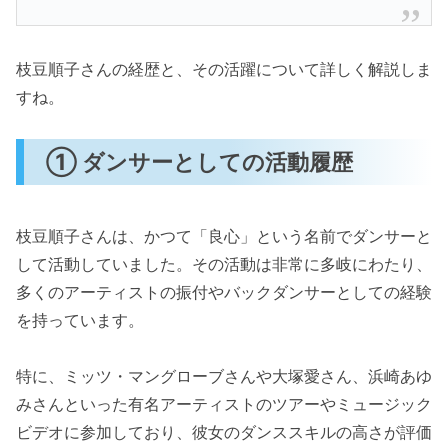
枝豆順子さんの経歴と、その活躍について詳しく解説しま
すね。
① ダンサーとしての活動履歴
枝豆順子さんは、かつて「良心」という名前でダンサーと
して活動していました。その活動は非常に多岐にわたり、
多くのアーティストの振付やバックダンサーとしての経験
を持っています。
特に、ミッツ・マングローブさんや大塚愛さん、浜崎あゆ
みさんといった有名アーティストのツアーやミュージック
ビデオに参加しており、彼女のダンススキルの高さが評価