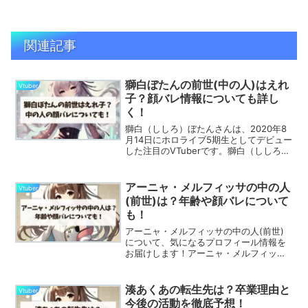
関連記事
獅白ぼたんの前世(中の人)はえれ
Vtuber
子？顔バレ情報についても詳し
く！
獅白（ししろ）ぼたんさんは、2020年8
月14日にホロライブ5期生としてデビュー
した注目のVTuberです。獅白（ししろ）
ぼたんの前世とされる「えれ子」さん
は、ゲーム実況者として知られており、
その中の人に関する詳細が多くのファン
アーニャ・メルフィッサの中の人
Vtuber
から関心を集...
(前世)は？年齢や顔バレについて
も！
アーニャ・メルフィッサの中の人(前世)
について、気になるプロフィール情報を
お届けします！アーニャ・メルフィッサ
さんはホロライブID2期生のライバーとし
て活躍しています！可愛らしいルックス
がファンを魅了し、語学力の高さから海
湊あくあの転生先は？卒業理由と
Vtuber
外リスナーも多く抱...
今後の活動を徹底予想！