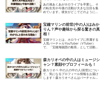
あの湊あくあがホロライブを卒業し、そ
の転生先や今後の活動が大きな注目を集
めています。彼女がどこでどのように再
び登場するのか、多くのファンが期待を
寄せています。本記事では、湊あくあの
卒業理由や転生先の可能性、さらに予想
宝鐘マリンの前世(中の人)はみか
Vtuber
される新たな活動内容につ...
りん？声や趣味から探る驚きの真
相！
宝鐘マリンとは、ホロライブに所属する
人気バーチャルYouTuber（VTuber）
で、「宝鐘海賊団の船長」として活動し
ています。2019年8月11日にデビュー！
彼女は独特のキャラクターと声で、多く
のファンを魅了し、チャンネル登録者数
森カリオペの中の人はミュージシ
Vtuber
は数百万...
ャン？素顔やプロフィールも！
森カリオペ 中の人の中の人(前世)につい
て、気になるプロフィール情報をお届け
します！森カリオペさんはバーチャル
YouTuber、ラッパーとして活動する、
「ホロライブEnglish」の初期グループ
「Myth（神話）」のメンバーです。EMI
R...