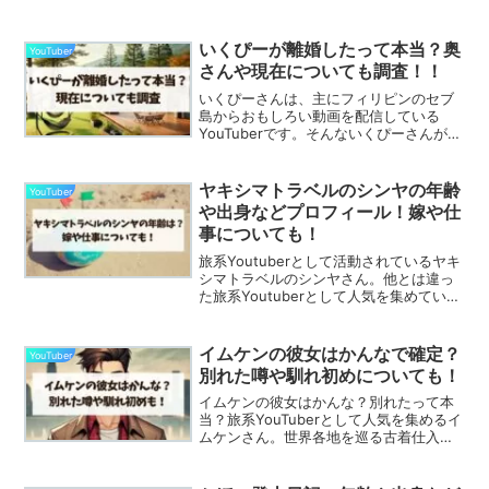
以前のチャンネル名は「クーピーチャン
ネル」でしたが、2024年7月に「クピ男
の車中生活」に改名されていて、チャン
いくぴーが離婚したって本当？奥
YouTuber
ネル登録者数...
さんや現在についても調査！！
いくぴーさんは、主にフィリピンのセブ
島からおもしろい動画を配信している
YouTuberです。そんないくぴーさんが離
婚したのか、現在について気になる人が
多いのではないでしょうか？YouTubeの
サムネも目を引くようなものばかりで、
ヤキシマトラベルのシンヤの年齢
YouTuber
視聴者をセブ...
や出身などプロフィール！嫁や仕
事についても！
旅系Youtuberとして活動されているヤキ
シマトラベルのシンヤさん。他とは違っ
た旅系Youtuberとして人気を集めていま
す！ヤキシマトラベルのシンヤさん？こ
の記事では、ヤキシマトラベルのシンヤ
さんの年齢や身長などプロフィール！ま
イムケンの彼女はかんなで確定？
YouTuber
た嫁や仕...
別れた噂や馴れ初めについても！
イムケンの彼女はかんな？別れたって本
当？旅系YouTuberとして人気を集めるイ
ムケンさん。世界各地を巡る古着仕入れ
旅の様子を動画にして発信し、多くのフ
ァンの心を掴んでいます。その一方で、