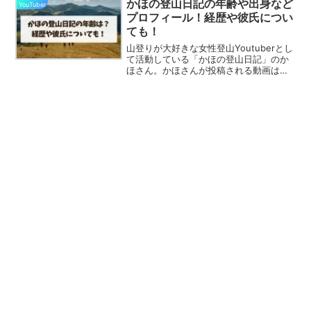
「彼女は誰？」「かんなさんとは別れた
かほの登山日記の年齢や出身など
YouTuber
の？」など、プラ...
プロフィール！経歴や彼氏につい
ても！
山登りが大好きな女性登山Youtuberとし
て活動している「かほの登山日記」のか
ほさん。かほさんが投稿される動画は、
美しい山々の景色が楽しめると登山初心
者から経験者、また同じ登山好きな多く
の視聴者から支持されています。この記
事では、かほさん...