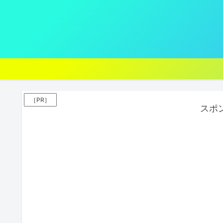
［PR］
スポ