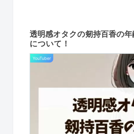
透明感オタクの剱持百香の年
について！
YouTuber