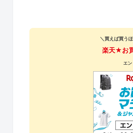
＼買えば買うほ
楽天★お
エン