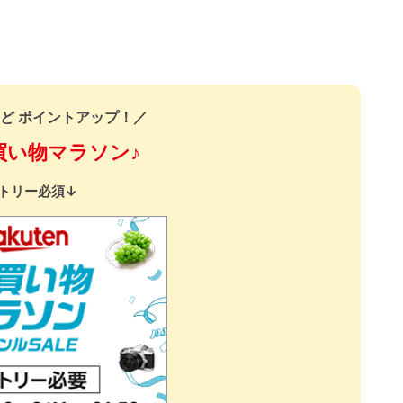
ど ポイントアップ！／
買い物マラソン♪
トリー必須↓