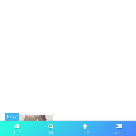
柑橘めたるの無加工の写真はあるの？整
ホーム
検索
トップ
サイドバー
形疑惑についても調査！