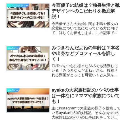
今西優子の結婚は？独身生活と靴
インスタグラマー
デザインへのこだわりを徹底解
説！
今西優子さんの結婚に関する噂や彼女の
恋愛観について気になっている方に向け
て、詳しくお伝えします。この記事で
は、今西さんが結婚しているかどうか、
そして独身生活の充実ぶりについて触れ
ています。また、彼女がデザインする靴
みつきなんだよねの年齢は？本名
YouTuber
に込められた想いや、おすす...
や出身などプロフィールを詳し
く！
TikTokを中心に様々なSNSでも活動して
いる「みつきなんだよね」さん。投稿さ
れる動画がとっても可愛い！と人気を集
めています。そんな、みつきなんだよね
さんの年齢や出身など気になる人も多い
のではないでしょうか？みつきなんだよ
ayakaの大家族日記のパパの仕事
YouTuber
ねの年齢？この記...
は一体なに？ママや家族について
も！
主にInstagramで大家族の様子を投稿して
いるayakaの大家族日記。そんなayakaの
大家族日記のパパの仕事は何をしている
のか、ママや家族について気になる人が
多いのではないでしょうか？Instagramで