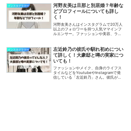
は家族みんなとても仲がいい様子...
河野友美は旦那と別居婚？年齢な
インスタグラマー
どプロフィールについても詳し
く！
河野友美さんはインスタグラムで20万人
以上のフォロワーを持つ人気ママインフ
ルエンサー。ファッションや美容、ライ
フスタイルを中心に、等身大の魅力を発
信し続けています。そんな河野友美さん
の家庭事情で特に気になるのが、旦那さ
左近鈴乃の彼氏や馴れ初めについ
インスタグラマー
んとの別居婚です。なぜ...
て詳しく！大豪邸と噂の実家につ
いても！
ファッションやメイク、自身のライフス
タイルなどをYoutubeやInstagramで発
信している「左近鈴乃」さん。彼氏がい
ることを公表されていますが、左近鈴乃
さんの彼氏がどんな人なのか気になる人
も多いのではないでしょうか？この記事
では、左近...