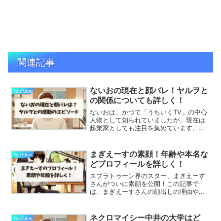
関連記事
ないおの現在と顔バレ！ヤルヲと
YouTuber
の関係についても詳しく！
ないおは、かつて「うちいくTV」の中心
人物として知られていましたが、現在は
起業家としても注目を集めています。こ
の記事では、ないおの現在の活動内容や
顔バレ問題の真相、さらにヤルヲとの関
係についてまとめていきます。こちらの
まぎえーすの素顔！年齢や本名な
YouTuber
記事では、以下について...
どプロフィールを詳しく！
スプラトゥーン界のスター、まぎえーす
さんがついに素顔を公開！この記事で
は、まぎえーすさんの顔出しの理由やス
プラトゥーンでの活躍、さらには趣味や
性格に至るまで、たっぷりとご紹介しま
す。初の顔出しに込めた思いや、ファン
ネクロマイシー中井の大学はど
YouTuber