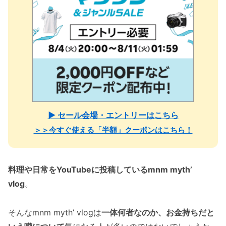
▶ セール会場・エントリーはこちら
＞＞今すぐ使える「半額」クーポンはこちら！
料理や日常をYouTubeに投稿しているmnm myth’
vlog
。
そんなmnm myth’ vlogは
一体何者なのか、お金持ちだと