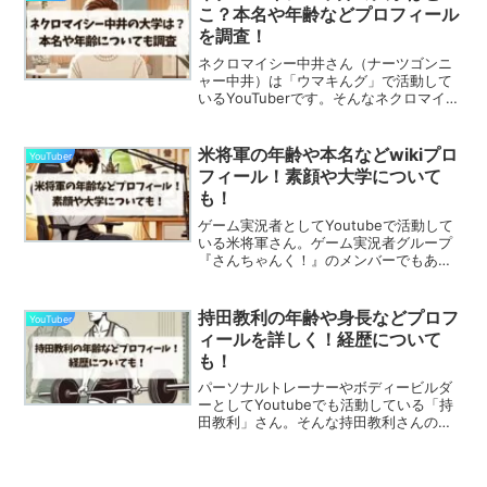
との絆を深めるための新たな...
こ？本名や年齢などプロフィール
を調査！
ネクロマイシー中井さん（ナーツゴンニ
ャー中井）は「ウマキんグ」で活動して
いるYouTuberです。そんなネクロマイシ
ー中井さんの大学はどこ出身なのか、本
名や年齢など気になる人が多いのではな
いでしょうか。YouTubeでは競馬の予想
米将軍の年齢や本名などwikiプロ
YouTuber
などを投稿...
フィール！素顔や大学について
も！
ゲーム実況者としてYoutubeで活動して
いる米将軍さん。ゲーム実況者グループ
『さんちゃんく！』のメンバーでもあ
り、盛り上げ役として面白く楽しい実況
が人気です。この記事では、米将軍さん
の年齢や本名などプロフィール、また素
持田教利の年齢や身長などプロフ
YouTuber
顔や大学について詳し...
ィールを詳しく！経歴について
も！
パーソナルトレーナーやボディービルダ
ーとしてYoutubeでも活動している「持
田教利」さん。そんな持田教利さんの年
齢などプロフィールが気になる人も多い
のではないでしょうか？持田教利の年
齢？この記事では、持田教利さんの年齢