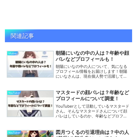
関連記事
朝陽にいなの中の人は？年齢や顔
Vtuber
バレなどプロフィールも！
朝陽にいなの中の人について、気になる
プロフィール情報をお届けします！朝陽
にいなさんは、現在個人勢で活躍してい
るバーチャルYouTuberです！大の麻雀好
きで麻雀をきっかけにブレイクし、雀魂
公式番組や天鳳公式イベントにゲストと
マスタードの顔バレは？年齢など
YouTuber
して出演するなど...
プロフィールについて調査！
YouTuberとして活動しているマスタード
さん。そんなマスタードさんについて顔
バレはしているのか、年齢などプロフィ
ールについて気になる人が多いのではな
いでしょうか？とてもトーク力があり似
すぎている声真似に人気を集めていま
図月つくるの引退理由は？中の人
YouTuber
す。こちらの記事で...