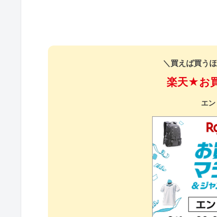
＼買えば買うほ
楽天★お
エン