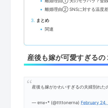
離婚理由① 夫のモラハラ？金
離婚理由② SNSに対する温度
まとめ
関連
産後も嫁が可愛すぎるの
産後も嫁がかわいすぎるの夫婦別れた
— ɐnᴚ⋆* (@ttttonerna)
February 24,