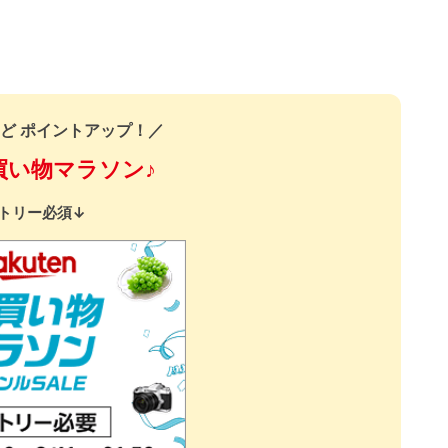
ど ポイントアップ！／
買い物マラソン♪
トリー必須↓