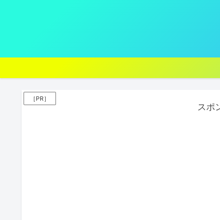
［PR］
スポ