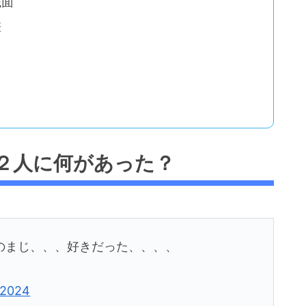
銭面
差
２人に何があった？
のまじ、、、好きだった、、、、
 2024