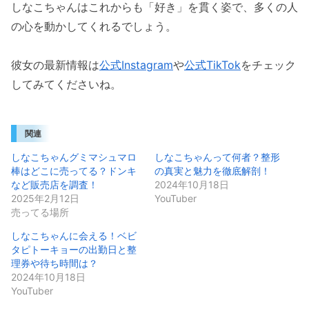
しなこちゃんはこれからも「好き」を貫く姿で、多くの人
の心を動かしてくれるでしょう。
彼女の最新情報は
公式Instagram
や
公式TikTok
をチェック
してみてくださいね。
関連
しなこちゃんグミマシュマロ
しなこちゃんって何者？整形
棒はどこに売ってる？ドンキ
の真実と魅力を徹底解剖！
など販売店を調査！
2024年10月18日
2025年2月12日
YouTuber
売ってる場所
しなこちゃんに会える！ベビ
タピトーキョーの出勤日と整
理券や待ち時間は？
2024年10月18日
YouTuber