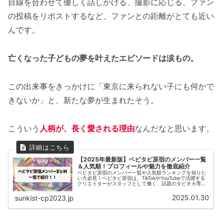
目線を合わせて優しく話しかける、撮影に応じる、ファン
の投稿をリポストするなど、ファンとの距離がとても近い
んです。
亡くなった子どもの夢を叶えたエピソードは涙もの。
この出来事をきっかけに「東京に来られない子にも何かで
きないか」と、新たな夢が生まれたそう。
こういう
人柄が、長く愛される理由
なんだなと思います。
【2025年最新版】ベビタピ原宿のメンバー一覧
＆人気順！プロフィールや魅力を徹底紹介
ベビタピ原宿のメンバー一覧や人気順ランキングを知りた
い方必見！ベビタピ原宿は、TikTokやYouTubeで活躍する
クリエイターがスタッフとして働く、話題のタピオカ専門
店です。推しのメンバーに会いに行けることもあり、SNS
でも大人気！本記事...
2025.01.30
sunkist-cp2023.jp