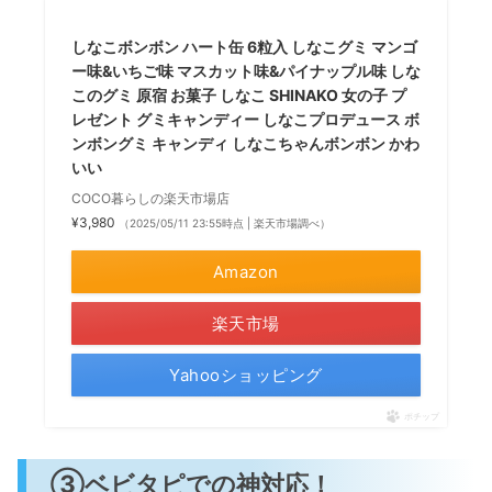
しなこボンボン ハート缶 6粒入 しなこグミ マンゴ
ー味&いちご味 マスカット味&パイナップル味 しな
このグミ 原宿 お菓子 しなこ SHINAKO 女の子 プ
レゼント グミキャンディー しなこプロデュース ボ
ンボングミ キャンディ しなこちゃんボンボン かわ
いい
COCO暮らしの楽天市場店
¥3,980
（2025/05/11 23:55時点 | 楽天市場調べ）
Amazon
楽天市場
Yahooショッピング
ポチップ
③ベビタピでの神対応！