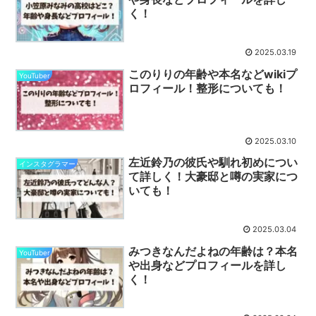
く！
2025.03.19
このりりの年齢や本名などwikiプ
YouTuber
ロフィール！整形についても！
2025.03.10
左近鈴乃の彼氏や馴れ初めについ
インスタグラマー
て詳しく！大豪邸と噂の実家につ
いても！
2025.03.04
みつきなんだよねの年齢は？本名
YouTuber
や出身などプロフィールを詳し
く！