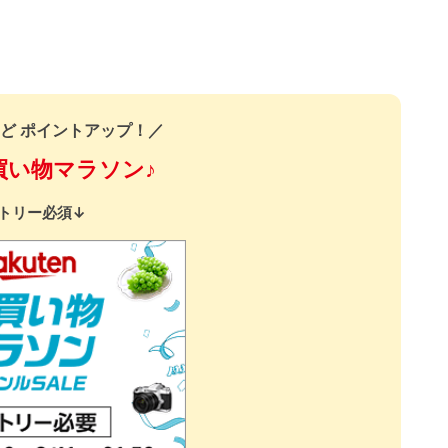
ど ポイントアップ！／
買い物マラソン♪
トリー必須↓