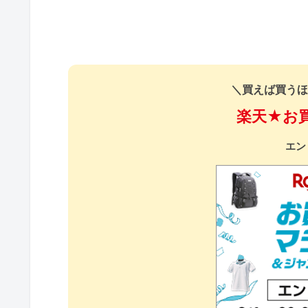
＼買えば買うほ
楽天★お
エン