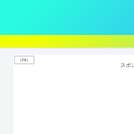
［PR］
スポ