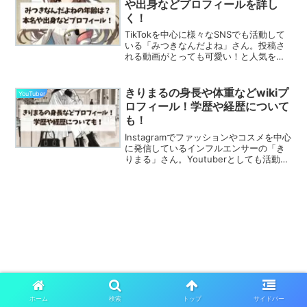
や出身などプロフィールを詳し
く！
TikTokを中心に様々なSNSでも活動して
いる「みつきなんだよね」さん。投稿さ
れる動画がとっても可愛い！と人気を集
めています。そんな、みつきなんだよね
さんの年齢や出身など気になる人も多い
のではないでしょうか？みつきなんだよ
きりまるの身長や体重などwikiプ
YouTuber
ねの年齢？この記...
ロフィール！学歴や経歴について
も！
Instagramでファッションやコスメを中心
に発信しているインフルエンサーの「き
りまる」さん。Youtuberとしても活動し
ていて、彼女のオープンで親しみやすい
キャラがSNS世代の女性から多くの支持
を集めています。この記事では、きりま
るさ...
ホーム
検索
トップ
サイドバー