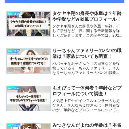
タケヤキ翔の身長や体重は？年齢
YouTuber
や学歴などwiki風プロフィール！
タケヤキ翔さんの身長や体重、年齢、そ
して学歴など、彼に関する最新情報を詳
しくご紹介します。この記事では、2024
年8月現在の彼のプロフィールを中心に、
私生活や家族構成、音楽活動やアパレル
ブランドの展開についても深掘りしてい
りーちゃんファミリーのパパの職
YouTuber
きますよ。タケヤキ...
業は？家族についても調査！
パパっ子なお子さんたちの日常などを投
稿しているりーちゃんファミリー。そん
なりーちゃんファミリーのパパの職業や
家族について気になる人が多いのではな
いでしょうか？子育て中のママさんたち
などから人気を集めているインフルエン
もえぴって一体何者？年齢などプ
YouTuber
サーです。りーちゃんファ...
ロフィールについて調査！
人気急上昇中のインフルエンサーのもえ
ぴさん。そんなもえぴさんは一体何者な
のか、年齢などプロフィールについて気
になる人が多いのではないでしょうか。
若者に人気で様々な分野で活動中。こち
らの記事では、以下について詳しく調べ
みつきなんだよねの年齢は？本名
YouTuber
てお届けします！もえぴっ...