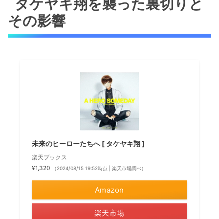
タケヤキ翔を襲った裏切りと
その影響
未来のヒーローたちへ [ タケヤキ翔 ]
楽天ブックス
¥1,320
（2024/08/15 19:52時点 | 楽天市場調べ）
Amazon
楽天市場