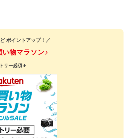
ど ポイントアップ！／
買い物マラソン♪
トリー必須↓