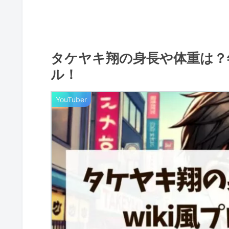
タケヤキ翔の身長や体重は？年
ル！
YouTuber