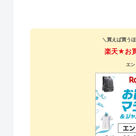
＼買えば買うほ
楽天★お
エン