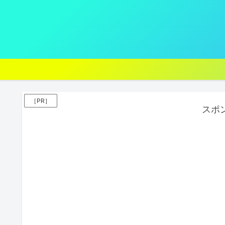
［PR］
スポ