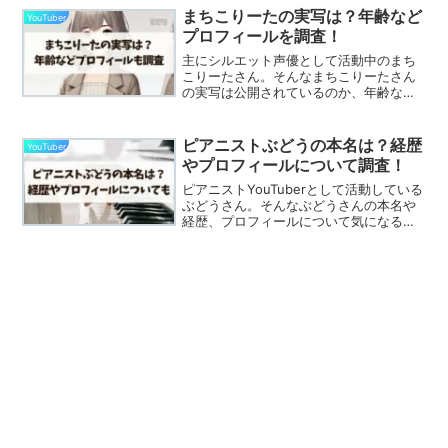
「スパチャってどれくらいもらえる
まちこりーたの実写は？年齢など
YouTuber
の？」そんな疑問を抱いた...
プロフィールを調査！
主にシルエット声優として活動中のまち
こりーたさん。そんなまちこりーたさん
の実写は公開されているのか、年齢など
プロフィールについて気になる人が多い
のではないでしょうか？ゲーム実況や歌
などさまざまなコンテンツで活躍してい
ピアニストぶどうの本名は？経歴
YouTuber
ます。こちらの記事では、...
やプロフィールについて調査！
ピアニストYouTuberとして活動している
ぶどうさん。そんなぶどうさんの本名や
経歴、プロフィールについて気になる人
が多いのではないでしょうか？ピアノの
演奏はとても素晴らしいものです！この
記事では、以下について詳しく調べてお
届けします！ピア...