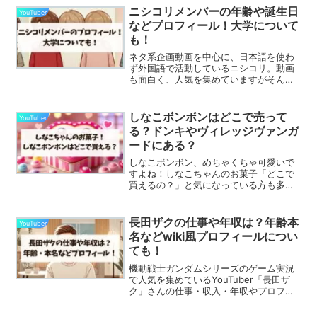
ニシコリメンバーの年齢や誕生日
YouTuber
などプロフィール！大学について
も！
ネタ系企画動画を中心に、日本語を使わ
ず外国語で活動しているニシコリ。動画
も面白く、人気を集めていますがそんな
ニシコリメンバーの年齢や誕生日などの
プロフィールや大学について気になる人
が多いのではないでしょうか？ニシコリ
しなこボンボンはどこで売って
YouTuber
メンバーの年齢や誕生日は...
る？ドンキやヴィレッジヴァンガ
ードにある？
しなこボンボン、めちゃくちゃ可愛いで
すよね！しなこちゃんのお菓子「どこで
買えるの？」と気になっている方も多い
のではないでしょうか。SNSで話題沸騰
中のしなこボンボン、実はヴィレッジヴ
ァンガードやドンキなど、特定の店舗で
長田ザクの仕事や年収は？年齢本
YouTuber
しか手に入らないレアな...
名などwiki風プロフィールについ
ても！
機動戦士ガンダムシリーズのゲーム実況
で人気を集めているYouTuber「長田ザ
ク」さんの仕事・収入・年収やプロフィ
ールについてまとめてみました！「ゲー
ム実況だけで本当に生活できるの？」