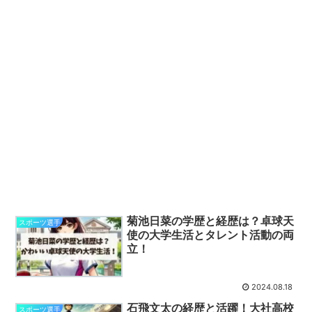
菊池日菜の学歴と経歴は？卓球天
スポーツ選手
使の大学生活とタレント活動の両
立！
2024.08.18
石飛文太の経歴と活躍！大社高校
スポーツ選手