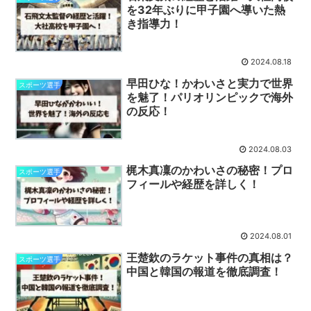
を32年ぶりに甲子園へ導いた熱
き指導力！
2024.08.18
早田ひな！かわいさと実力で世界
スポーツ選手
を魅了！パリオリンピックで海外
の反応！
2024.08.03
梶木真凜のかわいさの秘密！プロ
スポーツ選手
フィールや経歴を詳しく！
2024.08.01
王楚欽のラケット事件の真相は？
スポーツ選手
中国と韓国の報道を徹底調査！